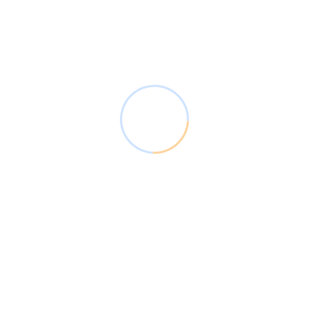
347 € Pflegegeld / 796€ Pflegesachleistungen
Pflegegrad 3
599€ Pflegegeld / 1.497€ Pflegesachleistungen